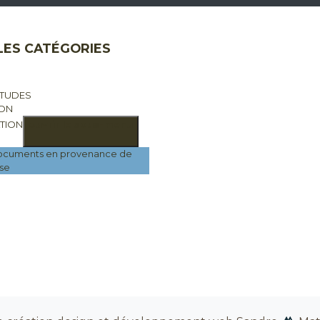
LES CATÉGORIES
ÉTUDES
ION
TION
ouvrir le sous-menu
documents en provenance de
se