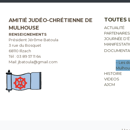
TOUTES 
AMITIÉ JUDÉO-CHRÉTIENNE DE
MULHOUSE
ACTUALITÉ
PARTENAIRES
RENSEIGNEMENTS
JOURNÉE D’
Président Jérôme Batoula
MANIFESTAT
3 rue du Bosquet
DOCUMENTA
68110 Illzach
Tél :
03 89 57 11 64
Mail: jbatoula@gmail.com
– Les 
Mulhou
HISTOIRE
VIDEOS
AJCM