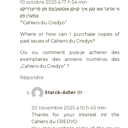
10 octobre 2025 à 17 h 54 min
ווי אדער וואו קען איך קויםן אוסגאבעס פון פריערדיקע
נומערן פון
״Cahiers du Credyo“
Where or how can I purchase copies of
past issues of Cahiers du Credyo?
Où ou comment puis-je acheter des
exemplaires des anciens numéros des
„Cahiers du Credyo“ ?
Répondre
Starck-Adler
dit :
20 novembre 2025 à 10 h 43 min
Thanks for your interest int the
Cahiers du CREDYO