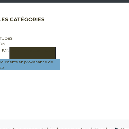
LES CATÉGORIES
ÉTUDES
ION
TION
ouvrir le sous-menu
documents en provenance de
se