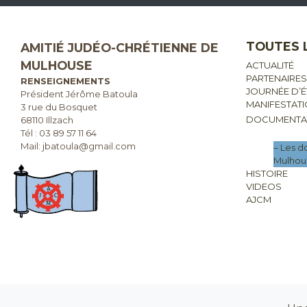
TOUTES 
AMITIÉ JUDÉO-CHRÉTIENNE DE
MULHOUSE
ACTUALITÉ
PARTENAIRES
RENSEIGNEMENTS
JOURNÉE D’
Président Jérôme Batoula
MANIFESTAT
3 rue du Bosquet
DOCUMENTA
68110 Illzach
Tél :
03 89 57 11 64
Mail: jbatoula@gmail.com
– Les 
Mulhou
HISTOIRE
VIDEOS
AJCM